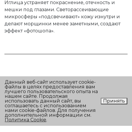
Иглица устраняет покраснение, отечность и
мешки под глазами. Светорассеивающие
микросферы «подсвечивают» кожу изнутри и
делают морщинки менее заметными, создают
эффект «фотошопа».
Данный веб-сайт использует cookie-
файлы в целях предоставления вам
Условия обработки персональных данных
лучшего пользовательского опыта на
нашем сайте. Продолжая
использовать данный сайт, вы
Принять
Согласие на обработку персональных данных
соглашаетесь с использованием
нами cookie-файлов. Для получения
О бренде
Контакты
дополнительной информации см.
Политика Cookie
.
ERICSON LABORATOIRE 2026